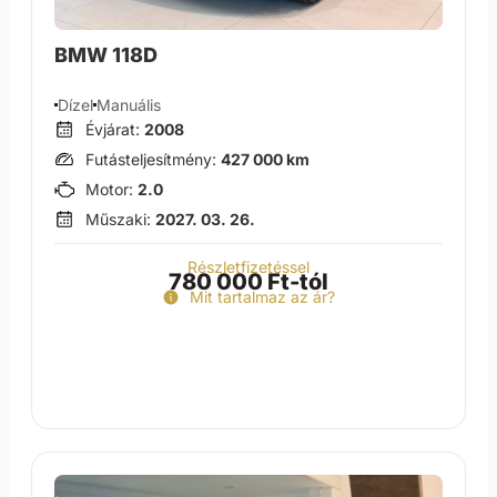
BMW 118D
Dízel
Manuális
Évjárat:
2008
Futásteljesítmény:
427 000 km
Motor:
2.0
Műszaki:
2027. 03. 26.
Részletfizetéssel
780 000 Ft-tól
Mit tartalmaz az ár?