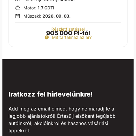
Motor:
1.7 CDTI
Műszaki:
2026. 09. 03.
Részletfizetéssel
905 000 Ft-tól
Mit tartalmaz az ár?
Iratkozz fel hírlevelünkre!
Add meg az email címed, hogy ne maradj le a
legjobb ajánlatokról! Értesülj elsőként legújabb
autóinkról, akcióinkról és hasznos vásárlási
tippekről.