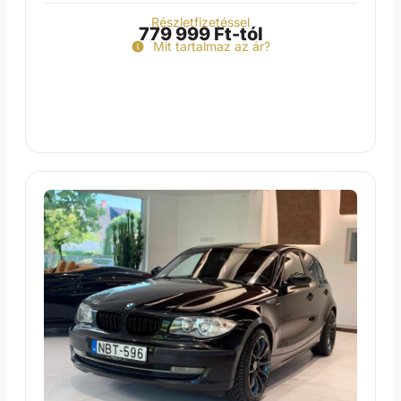
Részletfizetéssel
779 999 Ft-tól
Mit tartalmaz az ár?