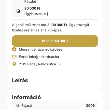
Részlet
80 000 Ft
Ügyintézési díj
A gépjármű teljes ára
2 199 999 Ft
. Egyösszegű
fizetés esetén az ár alkuképes.
06 30 548 0007
Messenger üzenet küldése
Email: info@erhardcar.hu
2119 Pécel, Rákos utca 19.
Leírás
Információ
Évjárat
2006