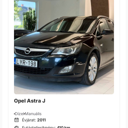
Opel Astra J
Dízel
Manuális
Évjárat:
2011
Futásteljesítmény:
410 km