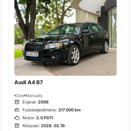
Audi A4 B7
Dízel
Manuális
Évjárat:
2006
Futásteljesítmény:
317 000 km
Motor:
2.0 PDTI
Műszaki:
2028. 02.19.