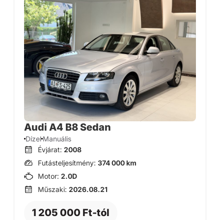
Audi A4 B8 Sedan
Dízel
Manuális
Évjárat:
2008
Futásteljesítmény:
374 000 km
Motor:
2.0D
Műszaki:
2026.08.21
1 205 000 Ft-tól