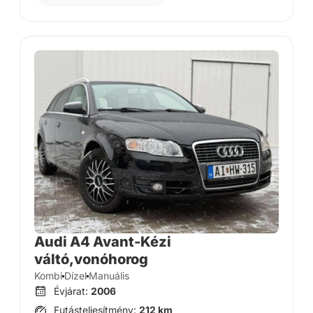
Audi A4 Avant-Kézi
váltó,vonóhorog
Kombi
Dízel
Manuális
Évjárat:
2006
Futásteljesítmény:
212 km