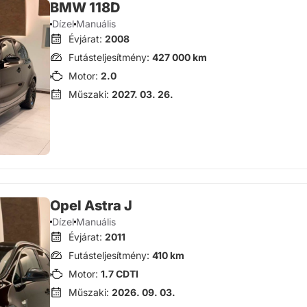
BMW 118D
Dízel
Manuális
Évjárat:
2008
Futásteljesítmény:
427 000 km
Motor:
2.0
Műszaki:
2027. 03. 26.
Opel Astra J
Dízel
Manuális
Évjárat:
2011
Futásteljesítmény:
410 km
Motor:
1.7 CDTI
Műszaki:
2026. 09. 03.