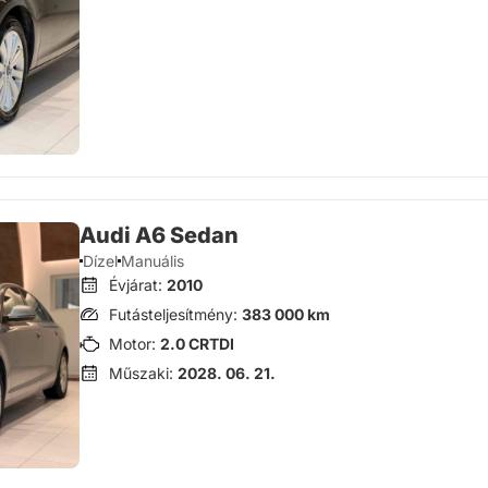
Audi A6 Sedan
Dízel
Manuális
Évjárat:
2010
Futásteljesítmény:
383 000 km
Motor:
2.0 CRTDI
Műszaki:
2028. 06. 21.