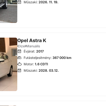
Műszaki:
2026. 11. 19.
Opel Astra K
Dízel
Manuális
Évjárat:
2017
Futásteljesítmény:
367 000 km
Motor:
1.6 CDTI
Műszaki:
2028. 03.12.