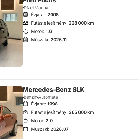
Ford Focus
Dízel
Manuális
Évjárat:
2008
Futásteljesítmény:
228 000 km
Motor:
1.6
Műszaki:
2026.11
Mercedes-Benz SLK
Benzin
Automata
Évjárat:
1998
Futásteljesítmény:
365 000 km
Motor:
2.0
Műszaki:
2028.07