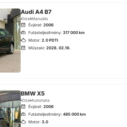
Audi A4 B7
Dízel
Manuális
Évjárat:
2006
Futásteljesítmény:
317 000 km
Motor:
2.0 PDTI
Műszaki:
2028. 02.19.
BMW X5
Dízel
Automata
Évjárat:
2006
Futásteljesítmény:
485 000 km
Motor:
3.0