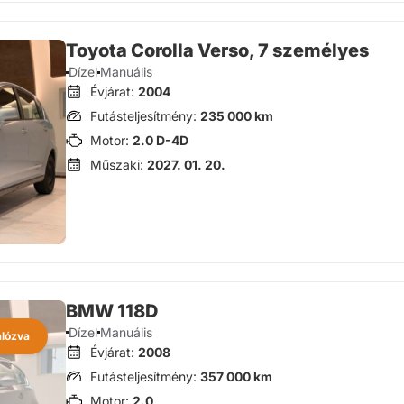
Toyota Corolla Verso, 7 személyes
Dízel
Manuális
Évjárat:
2004
Futásteljesítmény:
235 000 km
Motor:
2.0 D-4D
Műszaki:
2027. 01. 20.
BMW 118D
Dízel
Manuális
alózva
Évjárat:
2008
Futásteljesítmény:
357 000 km
Motor:
2.0