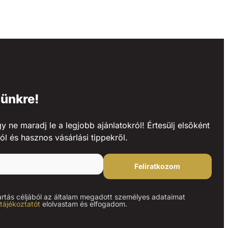
lünkre!
ne maradj le a legjobb ajánlatokról! Értesülj elsőként
ól és hasznos vásárlási tippekről.
Feliratkozom
artás céljából az általam megadott személyes adataimat
tájékoztatót
elolvastam és elfogadom.