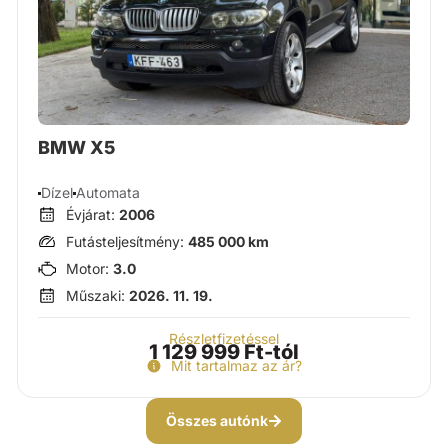
BMW X5
Dízel
Automata
Évjárat:
2006
Futásteljesítmény:
485 000 km
Motor:
3.0
Műszaki:
2026. 11. 19.
Részletfizetéssel
1 129 999 Ft-tól
Mit tartalmaz az ár?
Összes autónk