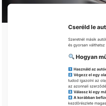
Cseréld le au
Szeretnél másik autó
és gyorsan válthats
Hogyan mű
Használd az autó
Végezz el egy ol
tudod igazolni az ol
az azonnali szerződ
Válassz ki egy má
A korábban befiz
kezdőrészlete magas