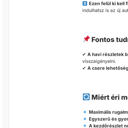
Ezen felül ki kell
indulhatsz is az új au
Fontos tud
✔
A havi részletek b
visszaigényelni.
✔
A csere lehetősé
Miért éri 
Maximális rugal
Egyszerű és gyo
A kezdőrészlet n