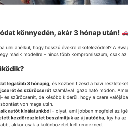
tódat könnyedén, akár 3 hónap után!
ba ülni anélkül, hogy hosszú évekre elköteleződnél? A Sw
z egy másik modellre – nincs több kompromisszum, csak az
ködik?
dat legalább 3 hónapig
, és közben fizesd a havi részleteket
ajcserét és szűrőcserét
számlával igazolható módon. Ame
aj- és szűrőcserét, de később kiderül, hogy a csere valójáb
ésbontást von maga után.
sik autót kínálatunkból
– olyat, ami jobban megfelel az ig
etett kezdőrészletet beszámítjuk az új autóéba
, így ha az
abb, akkor csak a különbözetet kell rendezned.