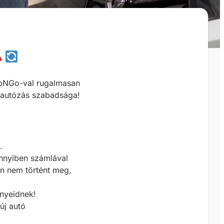
apNGo-val rugalmasan
 autózás szabadsága!
.
nnyiben számlával
an nem történt meg,
ényeidnek!
 új autó