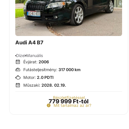
Audi A4 B7
Dízel
Manuális
Évjárat:
2006
Futásteljesítmény:
317 000 km
Motor:
2.0 PDTI
Műszaki:
2028. 02.19.
Részletfizetéssel
779 999 Ft-tól
Mit tartalmaz az ár?