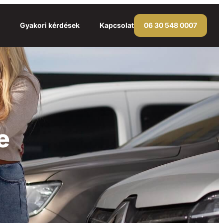
Gyakori kérdések
Kapcsolat
06 30 548 0007
e