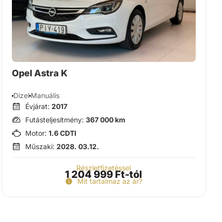
Opel Astra K
Dízel
Manuális
Évjárat:
2017
Futásteljesítmény:
367 000 km
Motor:
1.6 CDTI
Műszaki:
2028. 03.12.
Részletfizetéssel
1 204 999 Ft-tól
Mit tartalmaz az ár?