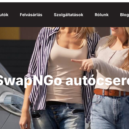
utók
Felvásárlás
Szolgáltatások
Rólunk
Blog
SwapNGo autócser