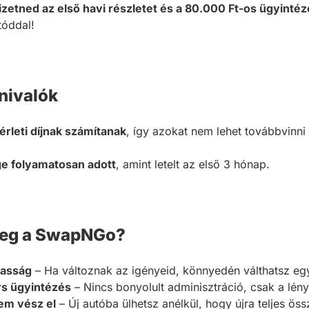
 fizetned az első havi részletet és a 80.000 Ft-os ügyintézé
tóddal!
nivalók
érleti díjnak számítanak
, így azokat nem lehet továbbvinni
ge folyamatosan adott
, amint letelt az első 3 hónap.
meg a SwapNGo?
masság
– Ha változnak az igényeid, könnyedén válthatsz eg
rs ügyintézés
– Nincs bonyolult adminisztráció, csak a lén
em vész el
– Új autóba ülhetsz anélkül, hogy újra teljes öss