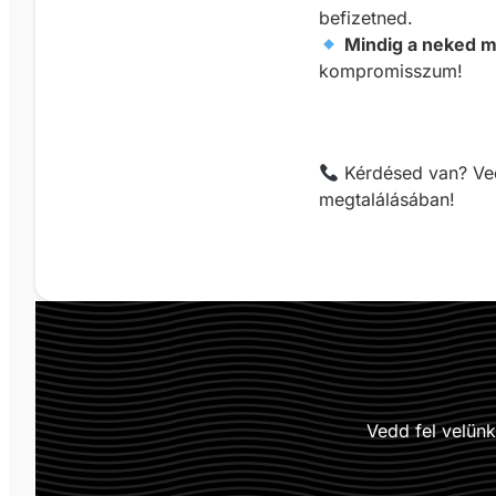
befizetned.
Mindig a neked m
kompromisszum!
Kérdésed van? Ved
megtalálásában!
Vedd fel velün