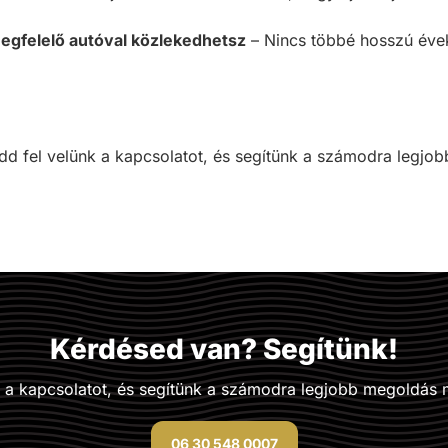
egfelelő autóval közlekedhetsz
– Nincs többé hosszú évek
d fel velünk a kapcsolatot, és segítünk a számodra legjo
Kérdésed van? Segítünk!
k a kapcsolatot, és segítünk a számodra legjobb megoldás 
06 30 548 0007