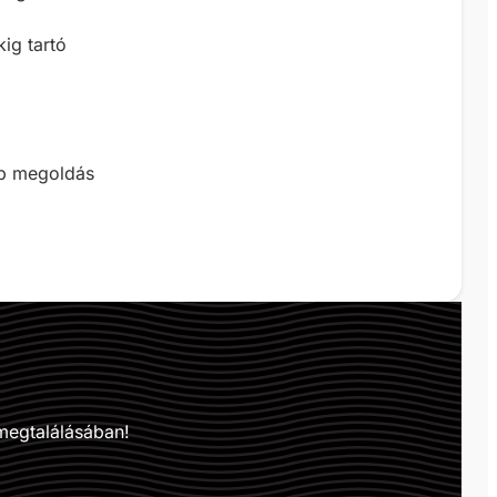
ig tartó
bb megoldás
megtalálásában!