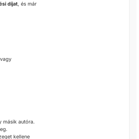
si díjat
, és már
 vagy
y másik autóra.
yeg.
zeget kellene