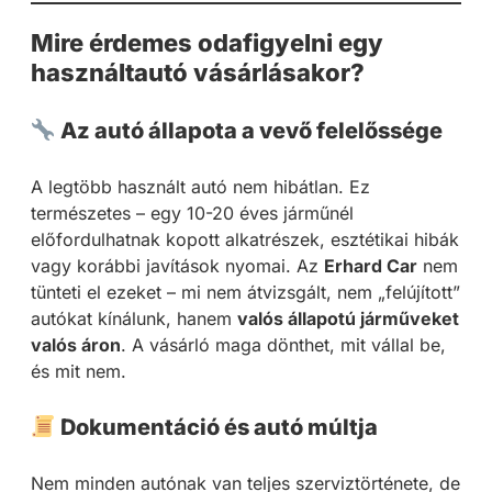
Mire érdemes odafigyelni egy
használtautó vásárlásakor?
Az autó állapota a vevő felelőssége
A legtöbb használt autó nem hibátlan. Ez
természetes – egy 10-20 éves járműnél
előfordulhatnak kopott alkatrészek, esztétikai hibák
vagy korábbi javítások nyomai. Az
Erhard Car
nem
tünteti el ezeket – mi nem átvizsgált, nem „felújított”
autókat kínálunk, hanem
valós állapotú járműveket
valós áron
. A vásárló maga dönthet, mit vállal be,
és mit nem.
Dokumentáció és autó múltja
Nem minden autónak van teljes szerviztörténete, de