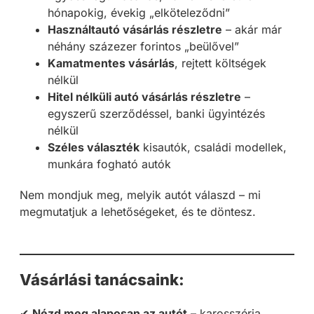
hónapokig, évekig „elköteleződni”
Használtautó vásárlás részletre
– akár már
néhány százezer forintos „beülővel”
Kamatmentes vásárlás
, rejtett költségek
nélkül
Hitel nélküli autó vásárlás részletre
–
egyszerű szerződéssel, banki ügyintézés
nélkül
Széles választék
kisautók, családi modellek,
munkára fogható autók
Nem mondjuk meg, melyik autót válaszd – mi
megmutatjuk a lehetőségeket, és te döntesz.
Vásárlási tanácsaink:
✔
Nézd meg alaposan az autót
– karosszéria,