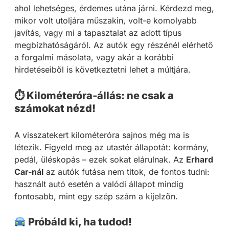
ahol lehetséges, érdemes utána járni. Kérdezd meg,
mikor volt utoljára műszakin, volt-e komolyabb
javítás, vagy mi a tapasztalat az adott típus
megbízhatóságáról. Az autók egy részénél elérhető
a forgalmi másolata, vagy akár a korábbi
hirdetéseiből is következtetni lehet a múltjára.
⏱ Kilométeróra-állás: ne csak a
számokat nézd!
A visszatekert kilométeróra sajnos még ma is
létezik. Figyeld meg az utastér állapotát: kormány,
pedál, üléskopás – ezek sokat elárulnak. Az
Erhard
Car-nál
az autók futása nem titok, de fontos tudni:
használt autó esetén a valódi állapot mindig
fontosabb, mint egy szép szám a kijelzőn.
Próbáld ki, ha tudod!