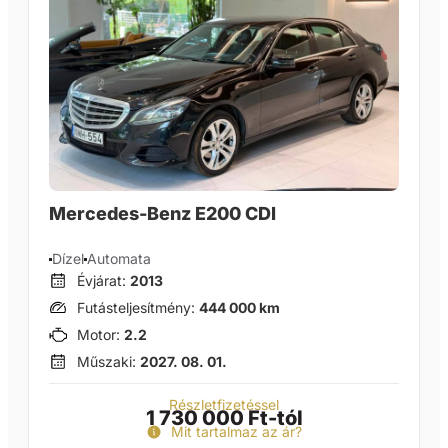
Mercedes-Benz E200 CDI
Dízel
Automata
Évjárat:
2013
Futásteljesítmény:
444 000 km
Motor:
2.2
Műszaki:
2027. 08. 01.
Részletfizetéssel
1 730 000 Ft-tól
Mit tartalmaz az ár?