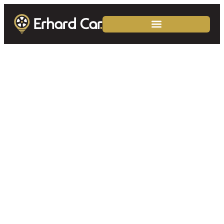
Mire figyelj, ha
használtautót
vásárolsz? – Az
Erhard Car tanácsai
a biztonságos
döntéshez