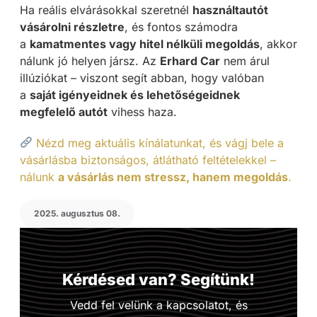
Ha reális elvárásokkal szeretnél
használtautót
vásárolni részletre
, és fontos számodra
a
kamatmentes vagy hitel nélküli megoldás
, akkor
nálunk jó helyen jársz. Az
Erhard Car
nem árul
illúziókat – viszont segít abban, hogy valóban
a
saját igényeidnek és lehetőségeidnek
megfelelő autót
vihess haza.
Nézd meg aktuális kínálatunkat, és vágj bele a
vásárlásba biztonságos, átlátható feltételekkel –
nálunk
a vásárlás nem stressz, hanem megoldás
.
2025. augusztus 08.
Kérdésed van? Segítünk!
Vedd fel velünk a kapcsolatot, és