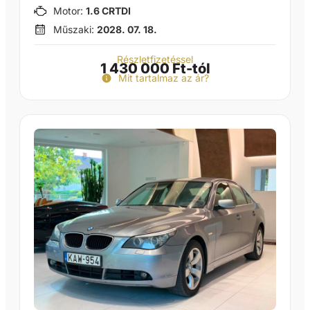
Motor:
1.6 CRTDI
Műszaki:
2028. 07. 18.
Részletfizetéssel
1 430 000 Ft-tól
Mit tartalmaz az ár?