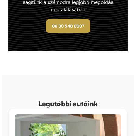
segítünk a számodra legjobb megoldás
megtalálásában!
06 30 548 0007
Legutóbbi autóink