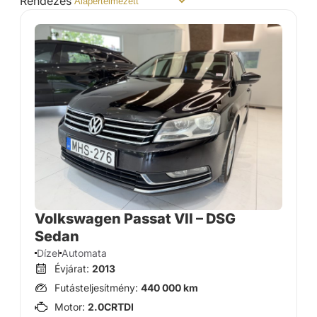
Rendezés
Volkswagen Passat VII – DSG
Sedan
Dízel
Automata
Évjárat:
2013
Futásteljesítmény:
440 000 km
Motor:
2.0CRTDI