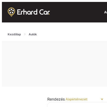
A
›
Kezdőlap
Autók
Rendezés