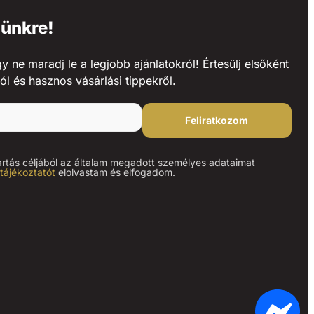
lünkre!
ne maradj le a legjobb ajánlatokról! Értesülj elsőként
ól és hasznos vásárlási tippekről.
Feliratkozom
artás céljából az általam megadott személyes adataimat
tájékoztatót
elolvastam és elfogadom.