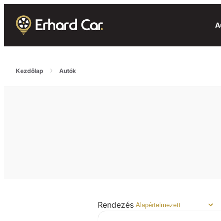
A
›
Kezdőlap
Autók
Rendezés