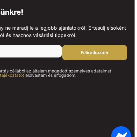
lünkre!
ne maradj le a legjobb ajánlatokról! Értesülj elsőként
ól és hasznos vásárlási tippekről.
Feliratkozom
artás céljából az általam megadott személyes adataimat
tájékoztatót
elolvastam és elfogadom.