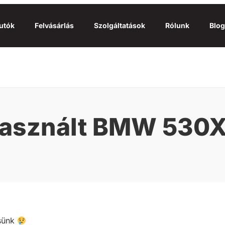
utók
Felvásárlás
Szolgáltatások
Rólunk
Blog
asznált BMW 530
ésünk