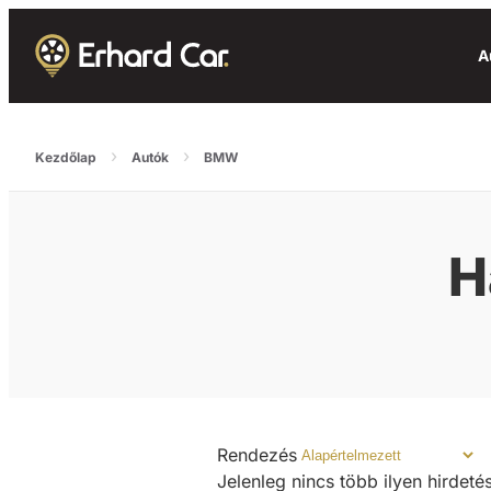
A
›
›
Kezdőlap
Autók
BMW
H
Rendezés
Jelenleg nincs több ilyen hirdet