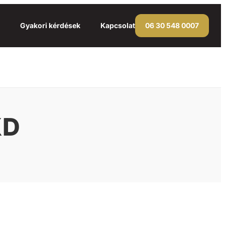
Gyakori kérdések
Kapcsolat
06 30 548 0007
XD