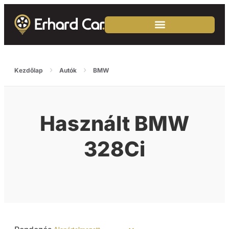
›
›
Kezdőlap
Autók
BMW
Használt BMW
328Ci